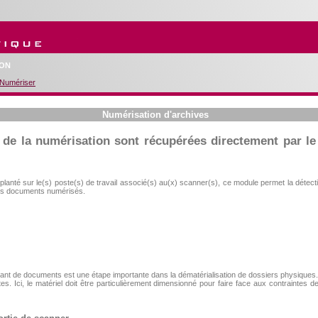
ION
Numériser
Numérisation d'archives
t de la numérisation sont récupérées directement par
planté sur le(s) poste(s) de travail associé(s) au(x) scanner(s), ce module permet la détectio
s documents numérisés.
ant de documents est une étape importante dans la dématérialisation de dossiers physiques. 
es. Ici, le matériel doit être particulièrement dimensionné pour faire face aux contraintes 