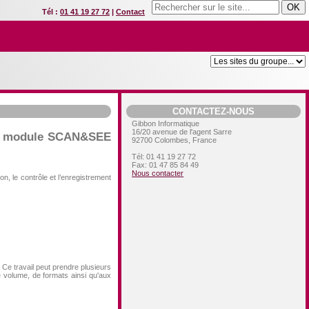
Tél :
01 41 19 27 72
|
Contact
CONTACTEZ-NOUS
Gibbon Informatique
16/20 avenue de l'agent Sarre
 le module SCAN&SEE
92700
Colombes, France
Tél:
01 41 19 27 72
Fax:
01 47 85 84 49
Nous contacter
n, le contrôle et l’enregistrement
Ce travail peut prendre plusieurs
de volume, de formats ainsi qu'aux