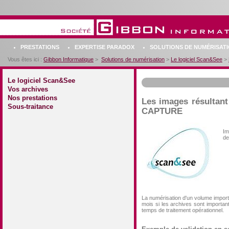
PRESTATIONS
EXPERTISE PARADOX
SOLUTIONS DE NUMÉRISAT
Vous êtes ici :
Gibbon Informatique
>
Solutions de numérisation
>
Le logiciel Scan&See
>
Le logiciel Scan&See
Vos archives
Nos prestations
Les images résultan
Sous-traitance
CAPTURE
Im
de
La numérisation d'un volume import
mois si les archives sont important
temps de traitement opérationnel.