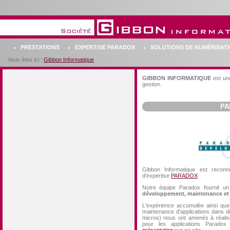
PRESTATIONS
EXPERTISE PARADOX
SOLUTIONS DE NUMÉRISAT
Vous êtes ici :
Gibbon Informatique
GIBBON INFORMATIQUE
est une
gestion.
PA
Gibbon Informatique est reco
d'expertise
PARADOX
Notre équipe Paradox fournit un
développement, maintenance et
L'expérience accumulée ainsi que
maintenance d'applications dans d
micros) nous ont amenés à réalis
pour les applications Parado
présentation
sur ce site.