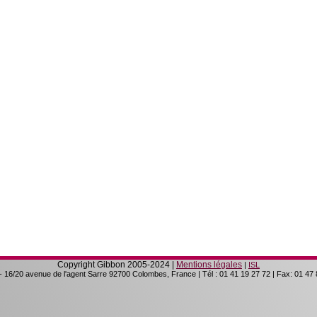
Copyright Gibbon 2005-2024 |
Mentions légales
|
ISL
-
16/20 avenue de l'agent Sarre
92700
Colombes, France
| Tél :
01 41 19 27 72
| Fax:
01 47 