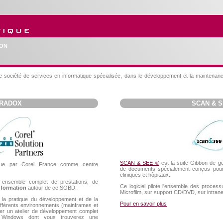
ION
 société de services en informatique spécialisée, dans le développement et la maintenance
RADOX
SCAN & 
SCAN & SEE ®
est la suite Gibbon de ge
nnue par Corel France comme centre
de documents spécialement conçus pour
cliniques et hôpitaux.
 ensemble complet de prestations, de
Ce logiciel pilote l'ensemble des proces
 formation
autour de ce SGBD.
Microfilm, sur support CD/DVD, sur intrane
 la pratique du développement et de la
Pour en savoir plus
ifférents environnements (mainframes et
er un atelier de développement complet
x Windows dont vous trouverez une