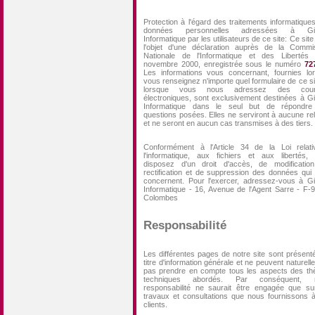
Protection à l'égard des traitements informatique
données personnelles adressées à Gi
Informatique par les utilisateurs de ce site: Ce site 
l'objet d'une déclaration auprès de la Commi
Nationale de l'Informatique et des Libertés
novembre 2000, enregistrée sous le numéro
72
Les informations vous concernant, fournies lo
vous renseignez n'importe quel formulaire de ce si
lorsque vous nous adressez des courr
électroniques, sont exclusivement destinées à G
Informatique dans le seul but de répondre
questions posées. Elles ne serviront à aucune re
et ne seront en aucun cas transmises à des tiers.
Conformément à l'Article 34 de la Loi relat
l'informatique, aux fichiers et aux libertés,
disposez d'un droit d'accès, de modificatio
rectification et de suppression des données qui
concernent. Pour l'exercer, adressez-vous à G
Informatique - 16, Avenue de l'Agent Sarre - F-
Colombes
Responsabilité
Les différentes pages de notre site sont présent
titre d'information générale et ne peuvent naturell
pas prendre en compte tous les aspects des t
techniques abordés. Par conséquent, n
responsabilité ne saurait être engagée que su
travaux et consultations que nous fournissons 
clients.