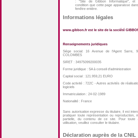
: "Site de Gibbon Informatique", et
condition que cette page apparaisse dan
fenêtre entière.
Informations légales
www.gibbon.fr est le site de la société GIBB
Renseignements juridiques
Siège social: 16 Avenue de l'Agent Sarre, 
COLOMBES
SIRET : 34975099200035
Forme juridique : SA à conseil d'administration
Capital social : 121.959,21 EURO
Code activité : 722C - Autres activités de réalisat
logiciels
Immatriculation : 24-02-1989
Nationalité : France
Sans autorisation expresse du titulaire, il est inter
pratiquer toute représentation ou reproduction,
partielle, du contenu de ce site. Pour toute 
utilisation, veuillez consulter le titulaire.
Déclaration auprès de la CNIL