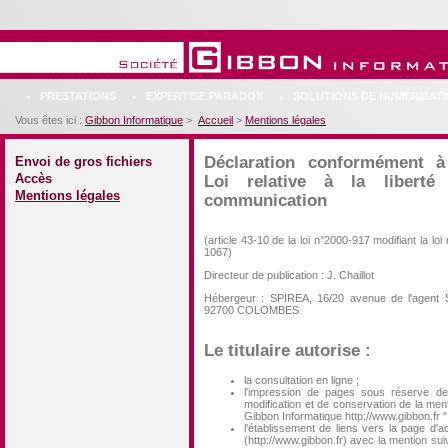
PRESTATIONS
EXPERTISE PARADOX
SOLUTIONS DE NUMÉRISAT
Vous êtes ici :
Gibbon Informatique
>
Accueil
>
Mentions légales
Déclaration conformément à
Envoi de gros fichiers
Accès
Loi relative à la liberté
Mentions légales
communication
(article 43-10 de la loi n°2000-917 modifiant la loi
1067)
Directeur de publication : J. Chaillot
Hébergeur : SPIREA, 16/20 avenue de l'agent 
92700 COLOMBES
Le titulaire autorise :
la consultation en ligne ;
l'impression de pages sous réserve d
modification et de conservation de la ment
Gibbon Informatique http://www.gibbon.fr "
l'établissement de liens vers la page d'ac
(http://www.gibbon.fr) avec la mention sui