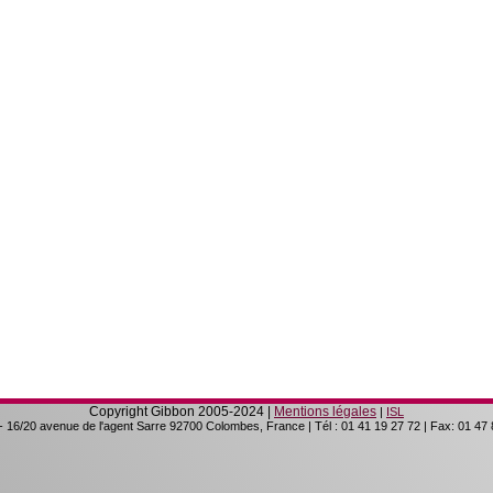
Copyright Gibbon 2005-2024 |
Mentions légales
|
ISL
-
16/20 avenue de l'agent Sarre
92700
Colombes, France
| Tél :
01 41 19 27 72
| Fax:
01 47 