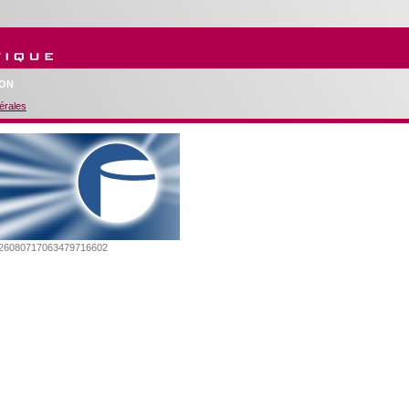
ION
érales
2026080717063479716602