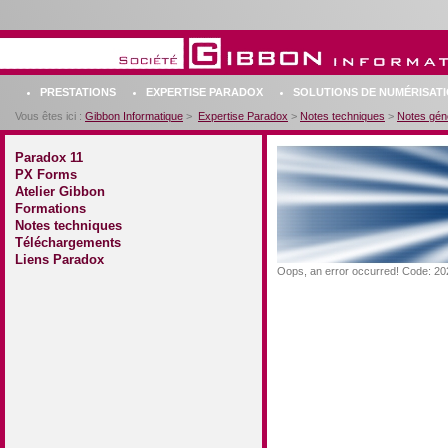
PRESTATIONS
EXPERTISE PARADOX
SOLUTIONS DE NUMÉRISAT
Vous êtes ici :
Gibbon Informatique
>
Expertise Paradox
>
Notes techniques
>
Notes gén
Paradox 11
PX Forms
Atelier Gibbon
Formations
Notes techniques
Téléchargements
Liens Paradox
Oops, an error occurred! Code: 